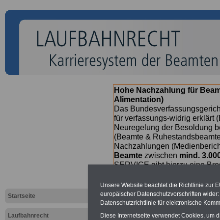
Hohe Nachzahlung für Beam
Alimentation)
Das Bundesverfassungsgericht
für verfassungs-widrig erklärt 
Neuregelung der Besoldung b
(Beamte & Ruhestandsbeamte) 
Nachzahlungen (Medienberichte
Beamte
zwischen
mind. 3.00
SERVICE gibt hierzu eine Bros
dem Beschluss des Gesetzentw
wird - im II. Quartal.2026 >>>
Unsere Website beachtet die Richtlinie zur 
europäischer Datenschutzvorschriften wide
Startseite
Datenschutzrichtlinie für elektronische Komm
Diese Internetseite verwendet Cookies, um 
Laufbahnrecht