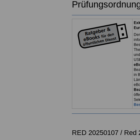
Prüfungsordnung
Exk
Eur
Der
inf
Bes
The
und
USB
eB
Bea
in 
Län
eB
Be
öff
Sek
Bes
RED 20250107 /
Red 