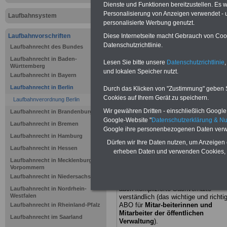
Berlin:
Dienste und Funktionen bereitzustellen. Es
Personalisierung von Anzeigen verwendet - un
Laufbahnsystem
Laufbahnv
personalisierte Werbung genutzt.
Diese Internetseite macht Gebrauch von Cooki
Laufbahnvorschriften
allgemeine
Datenschutzrichtlinie.
Laufbahnrecht des Bundes
Verwaltung
Laufbahnrecht in Baden-
Lesen Sie bitte unsere
Datenschutzrichtlinie
,
Württemberg
und lokalen Speicher nutzt.
Laufbahnrecht in Bayern
AVD): § 5
Laufbahnrecht in Berlin
Durch das Klicken von "Zustimmung" geben Sie
Cookies auf Ihrem Gerät zu speichern.
Laufbahnverordnung Berlin
Vorbereitu
Wir gewähren Dritten - einschließlich Google -
Laufbahnrecht in Brandenburg
Google-Website "
Datenschutzerklärung & N
Laufbahnrecht in Bremen
Google ihre personenbezogenen Daten verw
BEHÖRDEN-ABO
mit drei Ratgebern
Laufbahnrecht in Hamburg
nur 22,50 Euro:
Wissenswertes
für
Dürfen wir Ihre Daten nutzen, um Anzeigen 
Beamtinnen und Beamte,
Be-
Laufbahnrecht in Hessen
erheben Daten und verwenden Cookies, 
amtenversorgung
(Bund/Länder)
Laufbahnrecht in Mecklenburg-
sowie
Beihilferecht
in Bund und
Vorpommern
Ländern. Alle drei Bücher sind
Laufbahnrecht in Niedersachsen
übersichtlich gegliedert und erläutern
auch komplizierte Sachverhalte
Laufbahnrecht in Nordrhein-
Westfalen
verständlich (das wichtige und richti
ABO für
Mitar-beiterinnen und
Laufbahnrecht in Rheinland-Pfalz
Mitarbeiter der öffentlichen
Laufbahnrecht im Saarland
Verwaltung
).