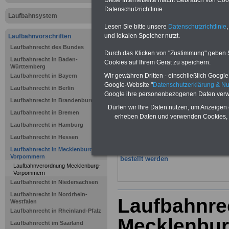
Laufbahnre
Datenschutzrichtlinie.
Laufbahnsystem
Mecklenbu
Lesen Sie bitte unsere
Datenschutzrichtlinie
,
und lokalen Speicher nutzt.
Laufbahnvorschriften
Laufbahnrecht des Bundes
BEHÖRDEN-ABO
mit drei Ratgebern
Durch das Klicken von "Zustimmung" geben Sie
nur 22,50 Euro:
Wissenswertes
für
Laufbahnrecht in Baden-
Cookies auf Ihrem Gerät zu speichern.
Beamtinnen und Beamte,
Be-
Württemberg
amtenversorgung
(Bund/Länder)
Wir gewähren Dritten - einschließlich Google -
Laufbahnrecht in Bayern
sowie
Beihilferecht
in Bund und
Google-Website "
Datenschutzerklärung & N
Laufbahnrecht in Berlin
Ländern. Alle drei Bücher sind
Google ihre personenbezogenen Daten verw
übersichtlich gegliedert und erläutern
Laufbahnrecht in Brandenburg
auch komplizierte Sachverhalte
Dürfen wir Ihre Daten nutzen, um Anzeigen 
Laufbahnrecht in Bremen
verständlich (das wichtige und richti
erheben Daten und verwenden Cookies, 
ABO für
Mitar-beiterinnen und
Laufbahnrecht in Hamburg
Mitarbeiter der öffentlichen
Laufbahnrecht in Hessen
Verwaltung
).
Laufbahnrecht in Mecklenburg-
Das
BEHÖRDEN-ABO
>>> kann hi
Vorpommern
bestellt werden
Laufbahnverordnung Mecklenburg-
Vorpommern
Laufbahnrecht in Niedersachsen
Laufbahnrecht in Nordrhein-
Laufbahnre
Westfalen
Laufbahnrecht in Rheinland-Pfalz
Mecklenbu
Laufbahnrecht im Saarland