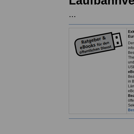
Laufbahnv
...
Exk
Eur
Der
inf
Bes
The
und
USB
eB
Bea
in 
Län
eB
Be
öff
Sek
Bes