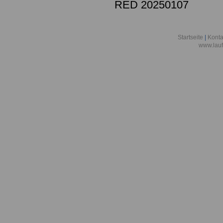
RED 20250107
Startseite
|
Konta
www.lauf