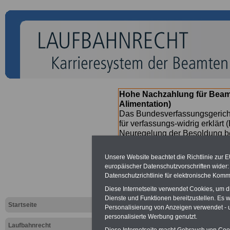
Hohe Nachzahlung für Beam
Alimentation)
Das Bundesverfassungsgericht
für verfassungs-widrig erklärt 
Neuregelung der Besoldung b
(Beamte & Ruhestandsbeamte) 
Nachzahlungen (Medienberichte
Unsere Website beachtet die Richtlinie zur 
Beamte
zwischen
mind. 3.00
europäischer Datenschutzvorschriften wide
SERVICE gibt hierzu eine Bros
Datenschutzrichtlinie für elektronische Komm
dem Beschluss des Gesetzentw
Diese Internetseite verwendet Cookies, um 
wird - im II. Quartal.2026 >>>
Dienste und Funktionen bereitzustellen. Es
Startseite
Personalisierung von Anzeigen verwendet - un
personalisierte Werbung genutzt.
Laufbahnrecht
Diese Internetseite macht Gebrauch von Cooki