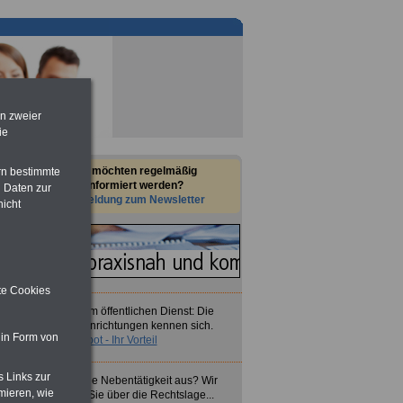
en zweier
ie
Sie möchten regelmäßig
rn bestimmte
informiert werden?
 Daten zur
Anmeldung zum Newsletter
nicht
ite Cookies
BerufsStart im öffentlichen Dienst: Die
Selbsthilfeeinrichtungen kennen sich.
 in Form von
Unser Angebot - Ihr Vorteil
s Links zur
Sie üben eine Nebentätigkeit aus? Wir
mieren, wie
informieren Sie über die Rechtslage...