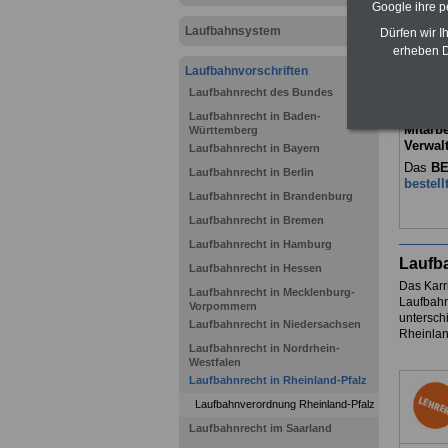
Beamti
Google ihre 
amtenv
Laufbahnsystem
Dürfen wir I
sowie
B
Ländern
erheben D
übersic
Laufbahnvorschriften
auch ko
Laufbahnrecht des Bundes
verstän
ABO fü
Laufbahnrecht in Baden-
Mitarbe
Württemberg
Verwal
Laufbahnrecht in Bayern
Das
BE
Laufbahnrecht in Berlin
bestell
Laufbahnrecht in Brandenburg
Laufbahnrecht in Bremen
Laufbahnrecht in Hamburg
Laufba
Laufbahnrecht in Hessen
Das Karr
Laufbahnrecht in Mecklenburg-
Laufbahn
Vorpommern
untersch
Laufbahnrecht in Niedersachsen
Rheinlan
Laufbahnrecht in Nordrhein-
Westfalen
Laufbahnrecht in Rheinland-Pfalz
Laufbahnverordnung Rheinland-Pfalz
Laufbahnrecht im Saarland