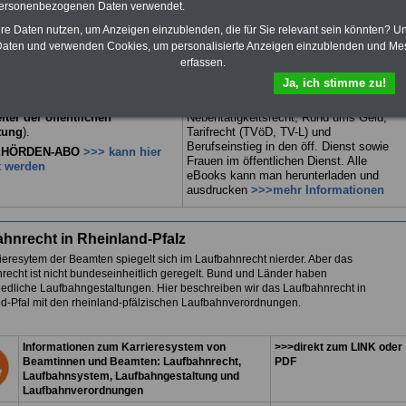
nnen und Beamte,
Be-
und den Öffentlichen Dienst: Für nur 15
personenbezogenen Daten verwendet.
ersorgung
(Bund/Länder)
Euro im Jahr können Sie zehn
hre Daten nutzen, um Anzeigen einzublenden, die für Sie relevant sein könnten? U
eihilferecht
in Bund und
Taschenbücher bzw. eBooks
. Alle drei Bücher sind
herunterladen, u.a. das beliebte
aten und verwenden Cookies, um personalisierte Anzeigen einzublenden und Me
htlich gegliedert und erläutern
Nachschlagewerk
Wissenswertes
für
erfassen.
mplizierte Sachverhalte
Beamtinnen und Beamte. Die Themen
Ja, ich stimme zu!
dlich (das wichtige und richtige
unserer eBooks: Beamtenrecht,
r
Mitar-beiterinnen und
Besoldung, Beamtenversorgung, Beihilfe,
iter der öffentlichen
Nebentätigkeitsrecht, Rund ums Geld,
tung
).
Tarifrecht (TVöD, TV-L) und
Berufseinstieg in den öff. Dienst sowie
HÖRDEN-ABO
>>> kann hier
Frauen im öffentlichen Dienst. Alle
t werden
eBooks kann man herunterladen und
ausdrucken
>>>mehr Informationen
hnrecht in Rheinland-Pfalz
ieresytem der Beamten spiegelt sich im Laufbahnrecht nierder. Aber das
recht ist nicht bundeseinheitlich geregelt. Bund und Länder haben
iedliche Laufbahngestaltungen. Hier beschreiben wir das Laufbahnrecht in
d-Pfal mit den rheinland-pfälzischen Laufbahnverordnungen.
Informationen zum Karrieresystem von
>>>direkt zum LINK oder
Beamtinnen und Beamten: Laufbahnrecht,
PDF
Laufbahnsystem, Laufbahngestaltung und
Laufbahnverordnungen