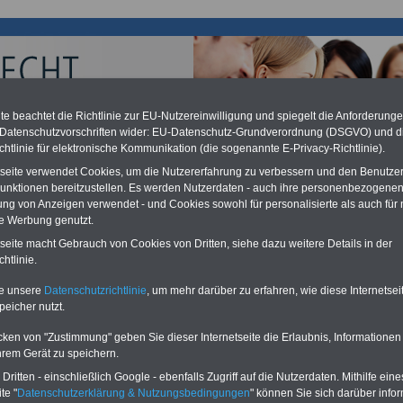
e beachtet die Richtlinie zur EU-Nutzereinwilligung und spiegelt die Anforderung
 Datenschutzvorschriften wider: EU-Datenschutz-Grundverordnung (DSGVO) und d
chtlinie für elektronische Kommunikation (die sogenannte E-Privacy-Richtlinie).
chzahlung für Beamte auch im Ruhestand (zu geringe Alimentation)
tseite verwendet Cookies, um die Nutzererfahrung zu verbessern und den Benutze
desverfassungsgericht hat die Berliner Landesbesoldung für verfassungs-
unktionen bereitzustellen. Es werden Nutzerdaten - auch ihre personenbezogenen
rklärt (Berlin muss bis
März 2027 eine Neuregelung der Besoldung
ung von Anzeigen verwendet - und Cookies sowohl für personalisierte als auch für 
eßen). Auch beim Bund (Beamte & Ruhestandsbeamte) gibt es teilweise
te Werbung genutzt.
chzahlungen (Medienberichten zufolge liegt diese für
alle (!) Beamte
en
mind. 3.000 und 13.000 Euro
, Der INFO-SERVICE gibt hierzu eine
tseite macht Gebrauch von Cookies von Dritten, siehe dazu weitere Details in der
re heraus, die unmittelbar nach dem Beschluss des Gesetzentwurfs der
htlinie.
gierung vorgelegt wird - im II. Quartal.2026 >>>
zur (Vor)Bestellung
schüre
.
te unsere
Datenschutzrichtlinie
, um mehr darüber zu erfahren, wie diese Internetse
peicher nutzt.
cken von "Zustimmung" geben Sie dieser Internetseite die Erlaubnis, Informationen
hnrecht in Rheinland-Pfalz
hrem Gerät zu speichern.
DEN-ABO
mit drei Ratgebern für
PDF-SERVICE:
10 Bücher bzw. eBooks
ritten - einschließlich Google - ebenfalls Zugriff auf die Nutzerdaten. Mithilfe eine
50 Euro:
Wissenswertes
für
zu den wichtigsten Themen für Beamte
te "
Datenschutzerklärung & Nutzungsbedingungen
" können Sie sich darüber infor