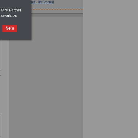
Unser Angebot - Ihr Vorteil
nsere Partner
sswerte zu
Kompetente Beratung und günstige
Beihilfetarife für Beamte und
Beamtenanwärter >>>mehr Informationen
Nein
Jetzt für das Alter vorsorgen - mit
kompetenter Beratung und individuellen
Konzepten >>>mehr Informationen