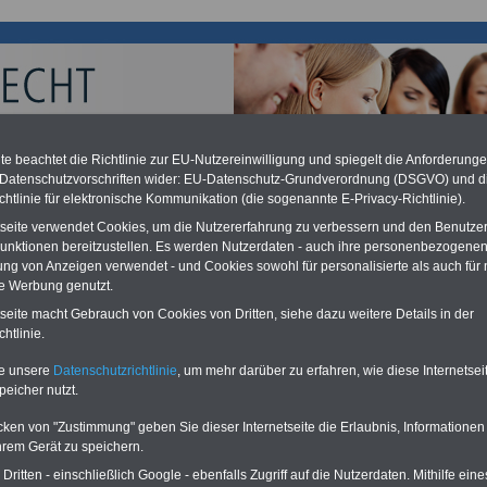
e beachtet die Richtlinie zur EU-Nutzereinwilligung und spiegelt die Anforderung
 Datenschutzvorschriften wider: EU-Datenschutz-Grundverordnung (DSGVO) und d
chzahlung für Beamte auch im Ruhestand (zu geringe Alimentation)
chtlinie für elektronische Kommunikation (die sogenannte E-Privacy-Richtlinie).
desverfassungsgericht hat die Berliner Landesbesoldung für verfassungs-
tseite verwendet Cookies, um die Nutzererfahrung zu verbessern und den Benutze
rklärt (Berlin muss bis
März 2027 eine Neuregelung der Besoldung
unktionen bereitzustellen. Es werden Nutzerdaten - auch ihre personenbezogenen
eßen). Auch beim Bund (Beamte & Ruhestandsbeamte) gibt es teilweise
ung von Anzeigen verwendet - und Cookies sowohl für personalisierte als auch für 
chzahlungen (Medienberichten zufolge liegt diese für
alle (!) Beamte
en
mind. 3.000 und 13.000 Euro
, Der INFO-SERVICE gibt hierzu eine
te Werbung genutzt.
re heraus, die unmittelbar nach dem Beschluss des Gesetzentwurfs der
tseite macht Gebrauch von Cookies von Dritten, siehe dazu weitere Details in der
gierung vorgelegt wird - im II. Quartal.2026 >>>
zur (Vor)Bestellung
htlinie.
schüre
.
te unsere
Datenschutzrichtlinie
, um mehr darüber zu erfahren, wie diese Internetse
peicher nutzt.
ationen für Beamtinnen und Beamte sowie den öffentlichen
cken von "Zustimmung" geben Sie dieser Internetseite die Erlaubnis, Informationen
: Mehrfachbestellungen zum Vorzugspreis
hrem Gerät zu speichern.
lleginnen, liebe Kollegen,
ritten - einschließlich Google - ebenfalls Zugriff auf die Nutzerdaten. Mithilfe eine