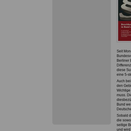
Seit Mon
Bundesve
Berliner
Differen
diese Su
eine 5-s
Auch bei
den Gebi
Wichtige
muss. Di
diesbezü
Bund wer
Deutsche
Sobald d
die sowo
seitige 
und wird