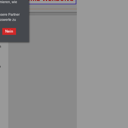
mieren, wie
nsere Partner
sswerte zu
s
Nein
m
BerufsStart im öffentlichen Dienst: Die
Selbsthilfeeinrichtungen kennen sich.
n
Unser Angebot - Ihr Vorteil
Kompetente Beratung und günstige
e
Beihilfetarife für Beamte und
Beamtenanwärter >>>mehr Informationen
Sie üben eine Nebentätigkeit aus? Wir
informieren Sie über die Rechtslage...
Unser Angebot - Ihr Vorteil