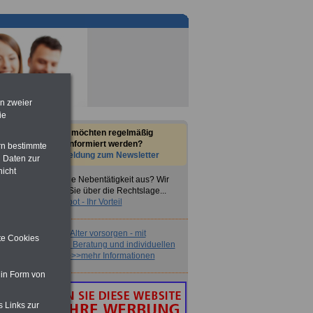
en zweier
ie
Sie möchten regelmäßig
informiert werden?
rn bestimmte
Anmeldung zum Newsletter
 Daten zur
nicht
Sie üben eine Nebentätigkeit aus? Wir
informieren Sie über die Rechtslage...
Unser Angebot - Ihr Vorteil
Jetzt für das Alter vorsorgen - mit
ite Cookies
kompetenter Beratung und individuellen
Konzepten >>>mehr Informationen
 in Form von
s Links zur