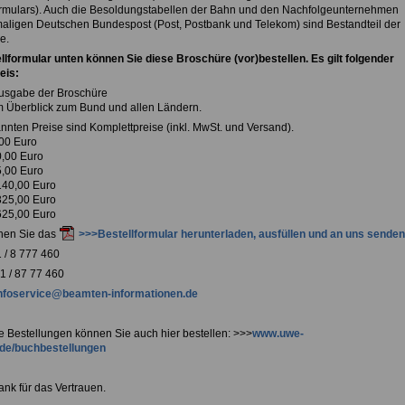
ormulars). Auch die Besoldungstabellen der Bahn und den Nachfolgeunternehmen
aligen Deutschen Bundespost (Post, Postbank und Telekom) sind Bestandteil der
e.
llformular unten können Sie diese Broschüre (vor)bestellen. Es gilt folgender
eis:
usgabe der Broschüre
m Überblick zum Bund und allen Ländern.
nnten Preise sind Komplettpreise (inkl. MwSt. und Versand).
,00 Euro
0,00 Euro
5,00 Euro
140,00 Euro
325,00 Euro
625,00 Euro
nen Sie das
>>>Bestellformular herunterladen, ausfüllen und an uns senden
 / 8 777 460
 / 87 77 460
nfoservice@beamten-informationen.de
e Bestellungen können Sie auch hier bestellen: >>>
www.uwe-
.de/buchbestellungen
ank für das Vertrauen.