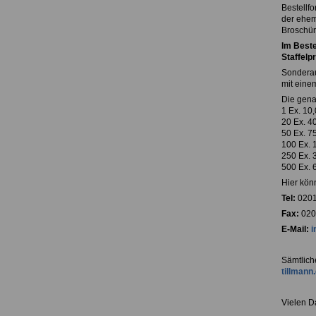
Bestellf
der ehem
Broschür
Im Beste
Staffelpr
Sondera
mit eine
Die gena
1 Ex. 10
20 Ex. 4
50 Ex. 7
100 Ex. 
250 Ex. 
500 Ex. 
Hier kön
Tel:
0201
Fax:
0201
E-Mail:
i
Sämtlich
tillmann
Vielen D