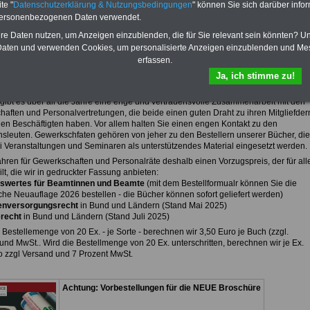
te "
Datenschutzerklärung & Nutzungsbedingungen
" können Sie sich darüber infor
nen Sie unsere Publikationen für Beamtinnen und Beamte sowie den öffentlichen
estellen. Im Einzelbezug berechnen wir für jedes Buch 7,50 EUR (zzgl.
personenbezogenen Daten verwendet.
auschale von 2,50 EUR), ab einer Bestellmenge von 20 Exemplaren können Sie
hre Daten nutzen, um Anzeigen einzublenden, die für Sie relevant sein könnten? U
cher für 3,50 Euro zzgl. Versand und MwSt. bekommen..
aten und verwenden Cookies, um personalisierte Anzeigen einzublenden und Me
-SERVICE wurde 1997 - also vor fast 30 Jahren - gegründet. Seit dieser Zeit gibt e
erfassen.
ge Zusammenarbeit mit Gewerkschaften und Personalvertretungen. Der Gründer
Ja, ich stimme zu!
r - Uwe Tillmann - ist mehr als 50 Jahre Gewerkschaftsmitglied und war früher bei
esvorstand als Referatsleiter Beamtenrecht tätig.
gibt es über all die Jahre eine enge und vertrauensvolle Zusammenarbeit mit den
aften und Personalvertretungen, die beide einen guten Draht zu ihren Mitgliefder
den Beschäftigten haben. Vor allem halten Sie einen engen Kontakt zu den
nsleuten. Gewerkschfaten gehören von jeher zu den Bestellern unserer Bücher, die
i Veranstaltungen und Seminaren als unterstützendes Material eingesetzt werden.
hren für Gewerkschaften und Personalräte deshalb einen Vorzugspreis, der für all
lt, die wir in gedruckter Fassung anbieten:
swertes für Beamtinnen und Beamte
(mit dem Bestellformualr können Sie die
sche Neuauflage 2026 bestellen - die Bücher können sofort geliefert werden)
nversorgungsrecht
in Bund und Ländern (Stand Mai 2025)
erecht
in Bund und Ländern (Stand Juli 2025)
Bestellemenge von 20 Ex. - je Sorte - berechnen wir 3,50 Euro je Buch (zzgl.
und MwSt.. Wird die Bestellmenge von 20 Ex. unterschritten, berechnen wir je Ex.
o zzgl Versand und 7 Prozent MwSt.
Achtung: Vorbestellungen für die NEUE Broschüre