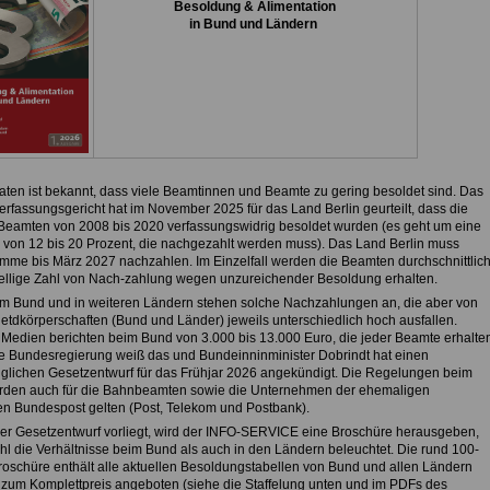
Besoldung & Alimentation
in Bund und Ländern
aten ist bekannt, dass viele Beamtinnen und Beamte zu gering besoldet sind. Das
rfassungsgericht hat im November 2025 für das Land Berlin geurteilt, dass die
 Beamten von 2008 bis 2020 verfassungswidrig besoldet wurden (es geht um eine
z von 12 bis 20 Prozent, die nachgezahlt werden muss). Das Land Berlin muss
mme bis März 2027 nachzahlen. Im Einzelfall werden die Beamten durchschnittlic
tellige Zahl von Nach-zahlung wegen unzureichender Besoldung erhalten.
m Bund und in weiteren Ländern stehen solche Nachzahlungen an, die aber von
etdkörperschaften (Bund und Länder) jeweils unterschiedlich hoch ausfallen.
 Medien berichten beim Bund von 3.000 bis 13.000 Euro, die jeder Beamte erhalte
e Bundesregierung weiß das und Bundeinninminister Dobrindt hat einen
glichen Gesetzentwurf für das Frühjar 2026 angekündigt. Die Regelungen beim
den auch für die Bahnbeamten sowie die Unternehmen der ehemaligen
n Bundespost gelten (Post, Telekom und Postbank).
er Gesetzentwurf vorliegt, wird der INFO-SERVICE eine Broschüre herausgeben,
hl die Verhältnisse beim Bund als auch in den Ländern beleuchtet. Die rund 100-
Broschüre enthält alle aktuellen Besoldungstabellen von Bund und allen Ländern
 zum Komplettpreis angeboten (siehe die Staffelung unten und im PDFs des