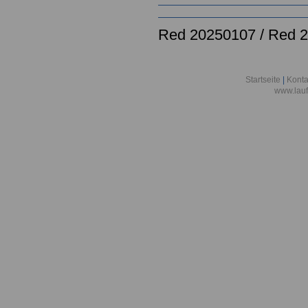
Red 20250107 / Red 
Startseite
|
Konta
www.lauf