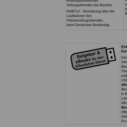
W
kriminalpolizeilichen
V
Vollzugsdienstes des Bundes
b
PolBTLV - Verordnung über die
B
Laufbahnen des
Polizeivollzugsdienstes
beim Deutschen Bundestag
Exk
Eur
Der
inf
Bes
The
und
USB
eB
Bea
in 
Län
eB
Be
öff
Sek
Bes