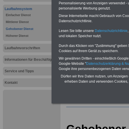
Gehobener 
Personalisierung von Anzeigen verwendet - un
personalisierte Werbung genutzt.
Laufbahnsystem
Laufbahnv
Einfacher Dienst
Diese Internetseite macht Gebrauch von Cooki
Datenschutzrichtlinie.
Mittlerer Dienst
BEHÖRDEN-ABO
mit drei Ratgebern
Gehobener Dienst
Lesen Sie bitte unsere
Datenschutzrichtlinie
,
nur 22,50 Euro:
Wissenswertes
für
und lokalen Speicher nutzt.
Höherer Dienst
Beamtinnen und Beamte,
Be-
amtenversorgung
(Bund/Länder)
Durch das Klicken von "Zustimmung" geben Sie
sowie
Beihilferecht
in Bund und
Laufbahnvorschriften
Ländern. Alle drei Bücher sind
Cookies auf Ihrem Gerät zu speichern.
übersichtlich gegliedert und erläutern
Wir gewähren Dritten - einschließlich Google -
Informationen für Beschäftigte
auch komplizierte Sachverhalte
Google-Website "
Datenschutzerklärung & N
verständlich (das wichtige und richti
Google ihre personenbezogenen Daten verw
ABO für
Mitar-beiterinnen und
Service und Tipps
Mitarbeiter der öffentlichen
Dürfen wir Ihre Daten nutzen, um Anzeigen 
Verwaltung
).
erheben Daten und verwenden Cookies, 
Kontakt
Das
BEHÖRDEN-ABO
>>> kann hi
bestellt werden
Gehobener 