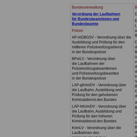
Bundesverwaltung
Verordnung der Laufbahnen
D
für Bundesbeamtinnen und
E
Bundesbeamte
L
Polizei
u
B
AP-mDBGSV - Verordnung über die
Ausbildung und Prüfung für den
D
mittleren Polizeivollzugsdienst
d
in der Bundespolizei
B
ü
BPolLV - Verordnung über
v
die Laufbahnen der
d
Polizeivollzugsbeamtinnen
d
und Polizeivollzugsbeamten
i
in der Bundespolizei
V
LAP-gKrimDV - Verordnung über
B
die Laufbahn, Ausbildung und
G
Prüfung für den gehobenen
d
Kriminaldienst des Bundes
A
LAP-hKrimDV - Verordnung über
B
die Laufbahn, Ausbildung und
ü
Prüfung für den höheren
v
Kriminaldienst des Bundes
ü
B
KrimLV - Verordnung über die
d
Laufbahnen des