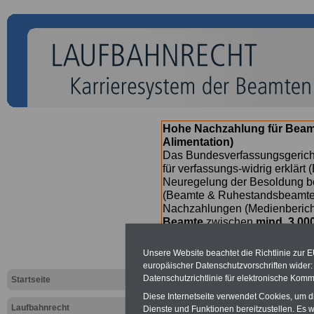
Hohe Nachzahlung für Beam
Alimentation)
Das Bundesverfassungsgericht
für verfassungs-widrig erklärt 
Neuregelung der Besoldung b
(Beamte & Ruhestandsbeamte) 
Nachzahlungen (Medienberichte
Beamte
zwischen
mind. 3.00
SERVICE gibt hierzu eine Bros
dem Beschluss des Gesetzentw
Unsere Website beachtet die Richtlinie zur 
wird - im II. Quartal.2026 >>>
europäischer Datenschutzvorschriften wide
Datenschutzrichtlinie für elektronische Komm
Startseite
Diese Internetseite verwendet Cookies, um 
Laufbahnrecht
Dienste und Funktionen bereitzustellen. Es