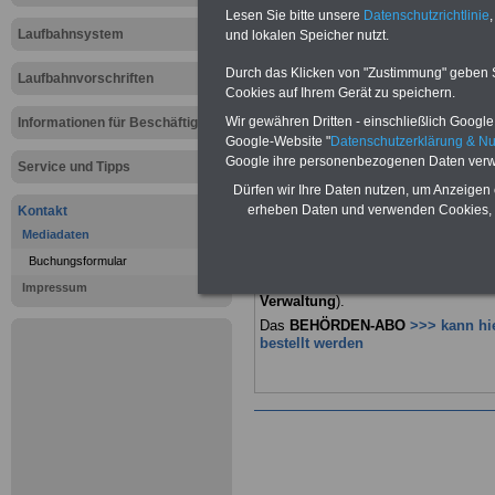
Referenz: 
Lesen Sie bitte unsere
Datenschutzrichtlinie
,
Laufbahnsystem
und lokalen Speicher nutzt.
und PDF-S
Durch das Klicken von "Zustimmung" geben Sie
Laufbahnvorschriften
Cookies auf Ihrem Gerät zu speichern.
BEHÖRDEN-ABO
mit drei Ratgebern
Wir gewähren Dritten - einschließlich Google -
Informationen für Beschäftigte
nur 22,50 Euro:
Wissenswertes
für
Beamtinnen und Beamte,
Be-
Google-Website "
Datenschutzerklärung & N
amtenversorgung
(Bund/Länder)
Google ihre personenbezogenen Daten verw
Service und Tipps
sowie
Beihilferecht
in Bund und
Dürfen wir Ihre Daten nutzen, um Anzeigen 
Ländern. Alle drei Bücher sind
erheben Daten und verwenden Cookies, 
Kontakt
übersichtlich gegliedert und erläutern
auch komplizierte Sachverhalte
Mediadaten
verständlich (das wichtige und richti
Buchungsformular
ABO für
Mitar-beiterinnen und
Mitarbeiter der öffentlichen
Impressum
Verwaltung
).
Das
BEHÖRDEN-ABO
>>> kann hi
bestellt werden