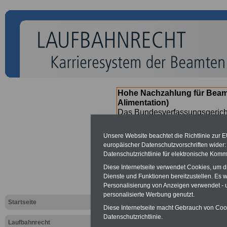
Hohe Nachzahlung für Beam
Alimentation)
Das Bundesverfassungsgericht
für verfassungs-widrig erklärt 
Neuregelung der Besoldung b
Unsere Website beachtet die Richtlinie zur 
(Beamte & Ruhestandsbeamte) 
europäischer Datenschutzvorschriften wide
Nachzahlungen (Medienberichte
Datenschutzrichtlinie für elektronische Komm
Beamte
zwischen
mind. 3.00
Diese Internetseite verwendet Cookies, um 
SERVICE gibt hierzu eine Bros
Dienste und Funktionen bereitzustellen. Es
dem Beschluss des Gesetzentw
Personalisierung von Anzeigen verwendet - un
wird - im II. Quartal.2026 >>>
personalisierte Werbung genutzt.
Startseite
Diese Internetseite macht Gebrauch von Cooki
Datenschutzrichtlinie.
Laufbahnrecht